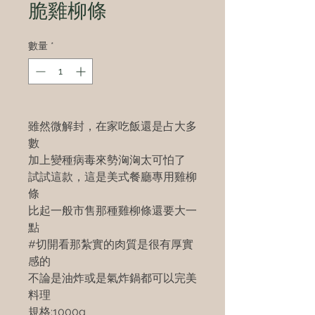
脆雞柳條
數量
*
雖然微解封，在家吃飯還是占大多
數
加上變種病毒來勢洶洶太可怕了
試試這款，這是美式餐廳專用雞柳
條
比起一般市售那種雞柳條還要大一
點
#切開看那紮實的肉質是很有厚實
感的
不論是油炸或是氣炸鍋都可以完美
料理
規格:1000g