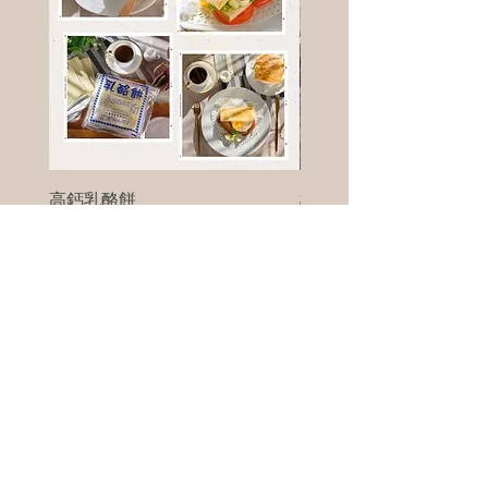
高鈣乳酪餅
樹葡萄
新竹縣寶山鄉竹安路1號
電話 :
0956111083
微信: ann111083
客戶服務
每天 8am - 8pm