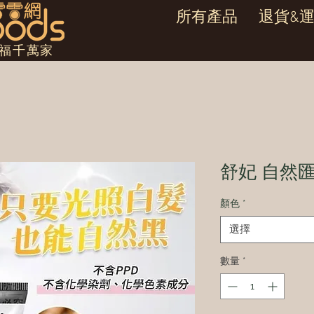
所有產品
退貨&
幸福千萬家
舒妃 自然
顏色
*
選擇
數量
*