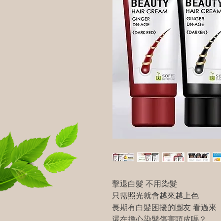
擊退白髮 不用染髮
只需照光就會越來越上色
長期有白髮困擾的團友 看過來
還在擔心染髮傷害頭皮嗎？