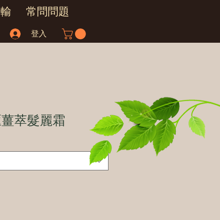
運輸
常問問題
登入
匯薑萃髮麗霜