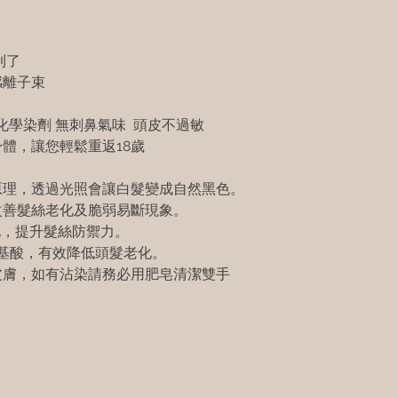
到了
感離子束
非化學染劑 無刺鼻氣味 頭皮不過敏
體，讓您輕鬆重返18歲
原理，透過光照會讓白髮變成自然黑色。
改善髮絲老化及脆弱易斷現象。
化，提升髮絲防禦力。
基酸，有效降低頭髮老化。
皮膚，如有沾染請務必用肥皂清潔雙手