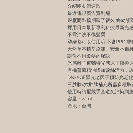
介紹團友們這款
最近電視廣告賣到翻
跟廠商敲檔期敲了很久 終於談
採用日本最新專利科技最新光
不需沖洗不傷髮質
孕婦都可以使用哦 不含PPD 
天然草本植萃添加，安全不傷身
讓你不用染髮的秘訣
光感離子束獨特光感原子轉換
有機薑萃精油增加髮絲活力，
DN-AGE禦光老因子預防光老
三胜肽x六胜肽補充所需多種胺
使用時請配戴手套避免沾染到
容量：22ml
產地：台灣