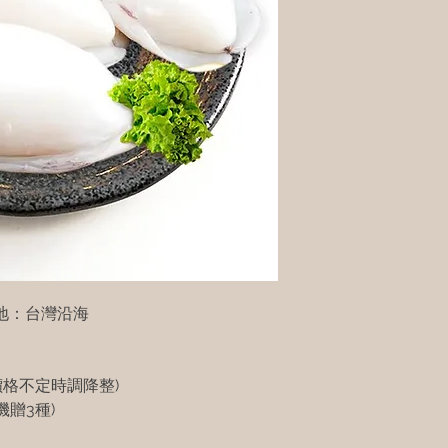
產地：台灣沿海
價格不定時調降整)
贈3種)