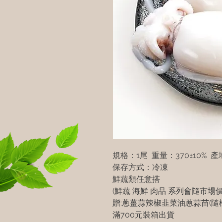
規格：1尾 重量：370±10% 
保存方式：冷凍
鮮蔬類任意搭
(鮮蔬 海鮮 肉品 系列會隨市場
贈:蔥薑蒜辣椒韭菜油蔥蒜苗(隨機
滿700元裝箱出貨