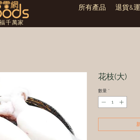
所有產品
退貨&
幸福千萬家
花枝(大)
數量
*