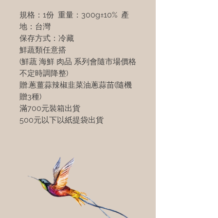
規格：1份 重量：300g±10% 產
地：台灣
保存方式：冷藏
鮮蔬類任意搭
(鮮蔬 海鮮 肉品 系列會隨市場價格
不定時調降整)
贈:蔥薑蒜辣椒韭菜油蔥蒜苗(隨機
贈3種)
滿700元裝箱出貨
500元以下以紙提袋出貨