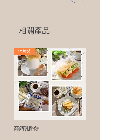
相關產品
15片裝
高鈣乳酪餅
樹葡萄