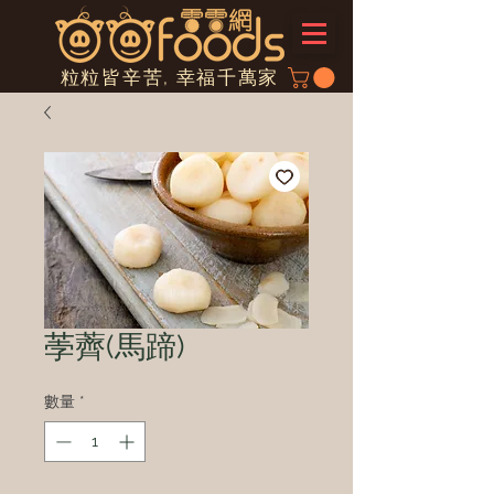
粒粒皆辛苦, 幸福千萬家
荸薺(馬蹄)
數量
*