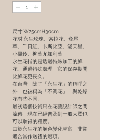
尺寸:W25cmH30cm
花材:永生玫瑰、索拉花、兔尾
草、千日紅、卡斯比亞、滿天星、
小風鈴、柳葉尤加利葉
永生花指的是透過特殊加工的鮮
花。通過特殊處理，它的保存期間
比鮮花更長久。
在台灣，除了「永生花」的稱呼之
外，也被稱為「不凋花」，與乾燥
花有些不同。
最初這個技術只在花藝設計師之間
流傳，現在已經普及到一般大眾也
可以取得的程度。
由於永生花的顏色變化豐富，非常
適合當作送禮的選項。