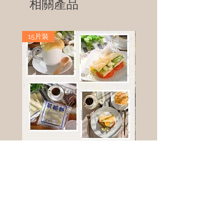
相關產品
15片裝
高鈣乳酪餅
樹葡萄
新竹縣寶山鄉竹安路1號