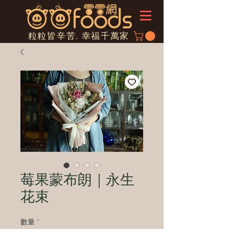
粒粒皆辛苦, 幸福千萬家
莓果蒙布朗｜永生
花束
數量
*