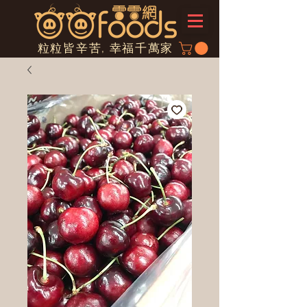
粒粒皆辛苦, 幸福千萬家