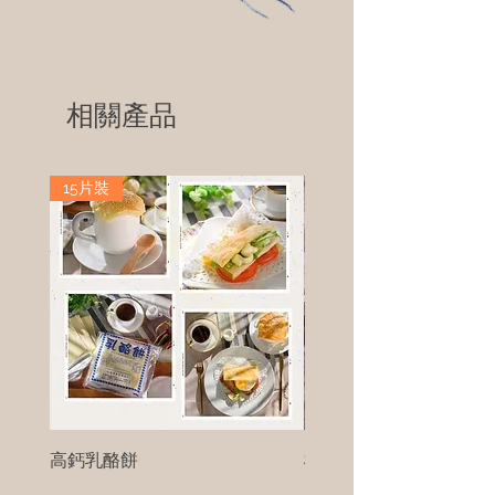
相關產品
15片裝
高鈣乳酪餅
樹葡萄