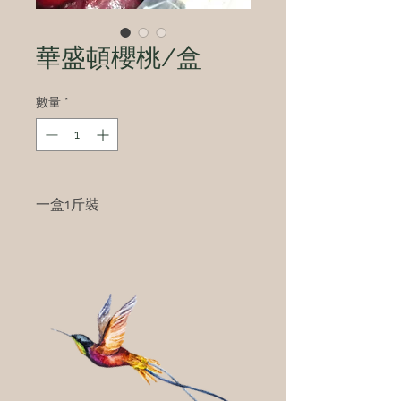
華盛頓櫻桃/盒
數量
*
一盒1斤裝