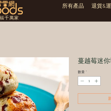
所有產品
退貨&
幸福千萬家
蔓越莓迷你
數量
*