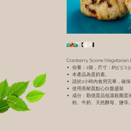
Cranberry Scone (Vegetarian
份量：1個，尺寸：約5*5*2.5
本產品為蛋奶素。
請於2小時內食用完畢，確
使用美耐皿點心白盤盛裝
成分：勤億蛋品低溫殺菌蛋
粉、牛奶、天然酵母、鹽等