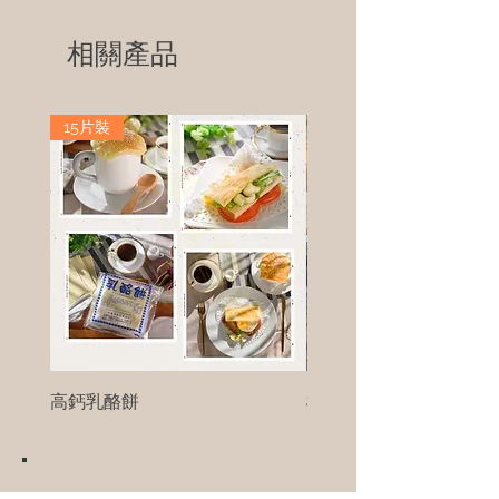
相關產品
15片裝
高鈣乳酪餅
樹葡萄