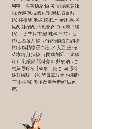
用鹽，海藻糖.砂糖,黄辣椒醬(黄辣
椒,食用鹽,抗氧化劑(異抗壞血酸
鈉),檸檬酸)泡椒(辣椒.水.食用鹽,檸
檬酸,冰醋酸,抗氧化劑(異抗壞血酸
鈉)]，香辛料(花椒,辣椒,馬芹）香
料(乙基麥芽醇),水解植物蛋白調味
料[水解植物蛋白液(水,大豆,鹽),麥
芽糊精,紅辣椒油,防腐劑(己二烯酸
鉀）,乳酸鈉,調味劑(L-麩酸鈉，5’-
次黃嘌呤核苷磷酸二鈉,5'-鳥嘌呤
核苷磷酸二鈉),酵母萃取物,粘稠劑
(玉米糖膠),天多食用色素(紅椒色
素)]