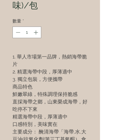
味)/包
數量
*
1. 華人市場第一品牌，熱銷海帶脆
片
2. 精選海帶中段，厚薄適中
3. 獨立包裝，方便攜帶
商品特色
鮮嫩翠綠，特殊調理保持脆感
直採海帶之鄉，山東榮成海帶，好
吃停不下來
精選海帶中段，厚薄適中
口感特別，美味實在
主要成分： 醃清海帶「海帶,水,大
豆油(抗氧化劑(第三丁基氫醌）,食