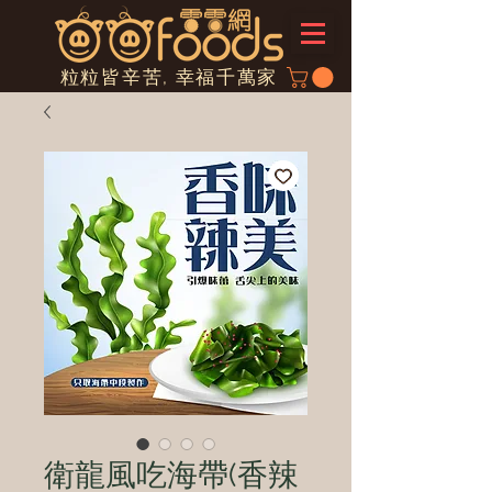
粒粒皆辛苦, 幸福千萬家
衛龍風吃海帶(香辣