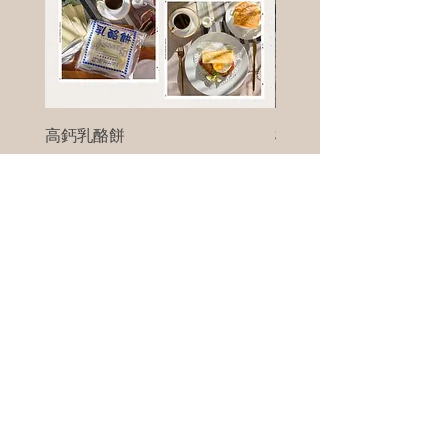
高鈣乳酪餅
樹葡萄
新竹縣寶山鄉竹安路1號
電話 :
0956111083
微信: ann111083
客戶服務
每天 8am - 8pm
我們將竭誠為您服務