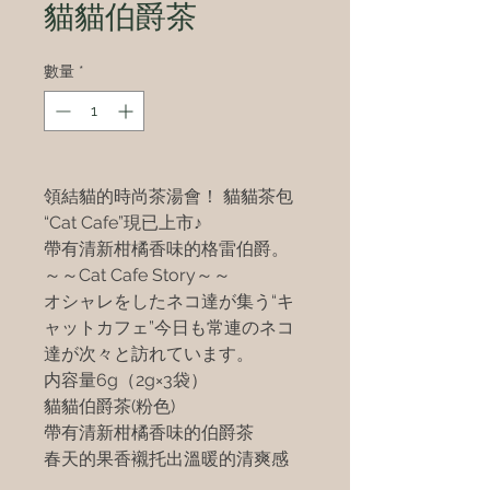
貓貓伯爵茶
數量
*
領結貓的時尚茶湯會！ 貓貓茶包
“Cat Cafe”現已上市♪
帶有清新柑橘香味的格雷伯爵。
～～Cat Cafe Story～～
オシャレをしたネコ達が集う“キ
ャットカフェ”今日も常連のネコ
達が次々と訪れています。
内容量6g（2g×3袋）
貓貓伯爵茶(粉色)
帶有清新柑橘香味的伯爵茶
春天的果香襯托出溫暖的清爽感