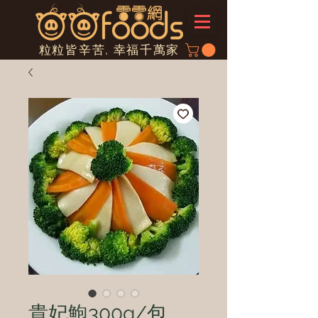
粒粒皆辛苦, 幸福千萬家
貴妃鮑300g/包