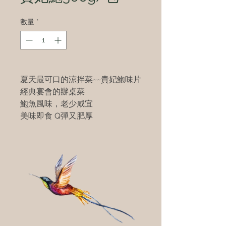
數量
*
夏天最可口的涼拌菜~~貴妃鮑味片
經典宴會的辦桌菜
鮑魚風味，老少咸宜
美味即食 Q彈又肥厚