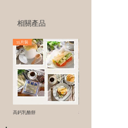
相關產品
15片裝
高鈣乳酪餅
樹葡萄