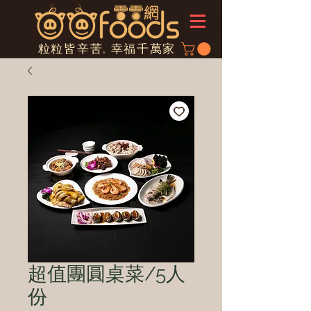
粒粒皆辛苦, 幸福千萬家
超值團圓桌菜/5人
份