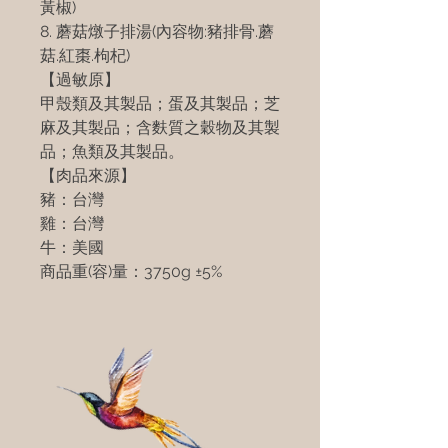
黃椒)
8. 蘑菇燉子排湯(內容物:豬排骨.蘑
菇.紅棗.枸杞)
【過敏原】
甲殼類及其製品；蛋及其製品；芝
麻及其製品；含麩質之穀物及其製
品；魚類及其製品。
【肉品來源】
豬：台灣
雞：台灣
牛：美國
商品重
(
容
)
量：
3750g ±5%