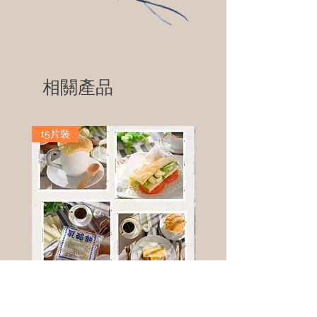
相關產品
15片裝
高鈣乳酪餅
樹葡萄