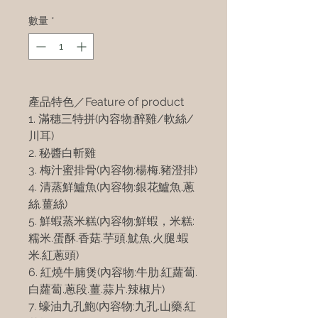
數量
*
產品特色／Feature of product
1. 滿穗三特拼(內容物:醉雞/軟絲/
川耳)
2. 秘醬白斬雞
3. 梅汁蜜排骨(內容物:楊梅.豬澄排)
4. 清蒸鮮鱸魚(內容物:銀花鱸魚.蔥
絲.薑絲)
5. 鮮蝦蒸米糕(內容物:鮮蝦，米糕:
糯米.蛋酥.香菇.芋頭.魷魚.火腿.蝦
米.紅蔥頭)
6. 紅燒牛腩煲(內容物:牛肋.紅蘿蔔.
白蘿蔔.蔥段.薑.蒜片.辣椒片)
7. 蠔油九孔鮑(內容物:九孔.山藥.紅