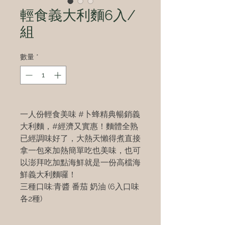
輕食義大利麵6入/
組
數量
*
一人份輕食美味 #卜蜂精典暢銷義
大利麵，#經濟又實惠！麵體全熟
已經調味好了，大熱天懶得煮直接
拿一包來加熱簡單吃也美味，也可
以澎拜吃加點海鮮就是一份高檔海
鮮義大利麵囉！
三種口味:青醬 番茄 奶油 (6入口味
各2種)