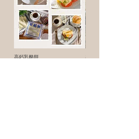
高鈣乳酪餅
樹葡萄
新竹縣寶山鄉竹安路1號
電話 :
0956111083
微信: ann111083
客戶服務
每天 8am - 8pm