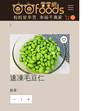
粒粒皆辛苦, 幸福千萬家
速凍毛豆仁
數量
*