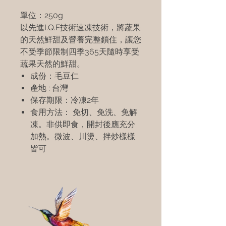
單位：250g
以先進I.Q.F技術速凍技術，將蔬果
的天然鮮甜及營養完整鎖住，讓您
不受季節限制四季365天隨時享受
蔬果天然的鮮甜。
成份：毛豆仁
產地 : 台灣
保存期限：冷凍2年
食用方法： 免切、免洗、免解
凍。非供即食，開封後應充分
加熱。微波、川燙、拌炒樣樣
皆可