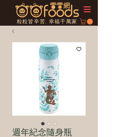
粒粒皆辛苦, 幸福千萬家
週年紀念隨身瓶