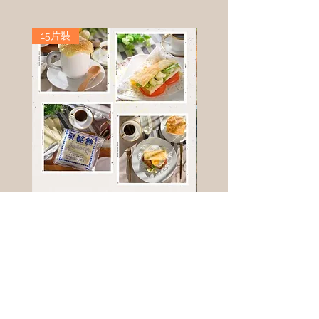
15片裝
高鈣乳酪餅
樹葡萄
新竹縣寶山鄉竹安路1號
電話 :
0956111083