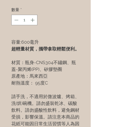
數量
*
容量:600毫升
超輕量材質，攜帶拿取輕鬆便利。
材質：瓶身-CNS304不鏽鋼、瓶
蓋-聚丙烯(PP)、矽膠墊圈
原產地：馬來西亞
耐熱溫度： 95度C
請手洗，不適用於微波爐、烤箱、
洗(烘)碗機。請勿盛裝乾冰、碳酸
飲料。請勿盛酸性飲料，避免鋼材
受損，影響保溫。請注意本商品的
花紙可能因日常生活習慣等人為因