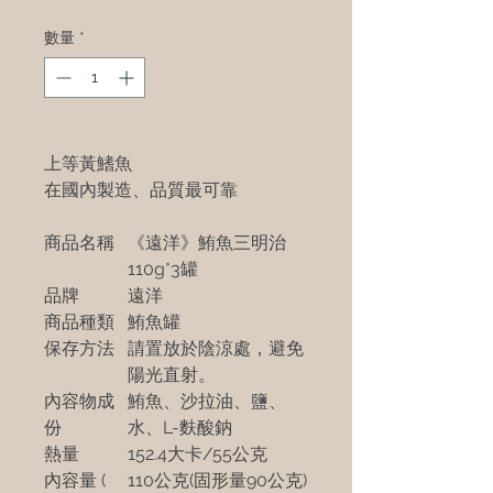
數量
*
上等黃鰭魚
在國內製造、品質最可靠
商品名稱
《遠洋》鮪魚三明治
110g*3罐
品牌
遠洋
商品種類
鮪魚罐
保存方法
請置放於陰涼處，避免
陽光直射。
內容物成
鮪魚、沙拉油、鹽、
份
水、L-麩酸鈉
熱量
152.4大卡/55公克
內容量 (
110公克(固形量90公克)