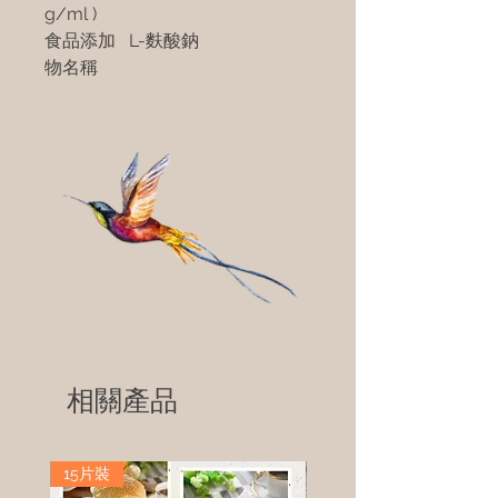
g/ml )
食品添加
L-麩酸鈉
物名稱
相關產品
15片裝