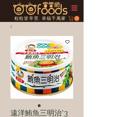
粒粒皆辛苦, 幸福千萬家
遠洋鮪魚三明治*3