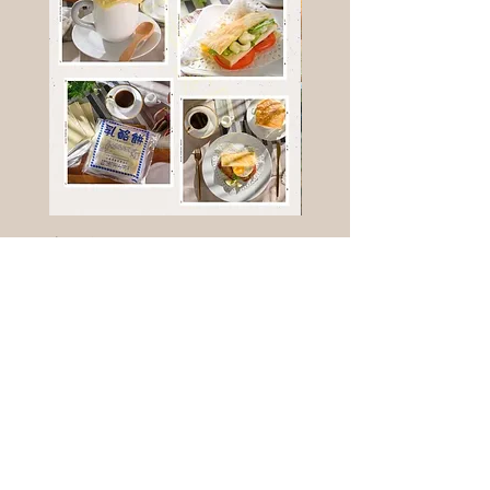
高鈣乳酪餅
樹葡萄
新竹縣寶山鄉竹安路1號
電話 :
0956111083
微信: ann111083
客戶服務