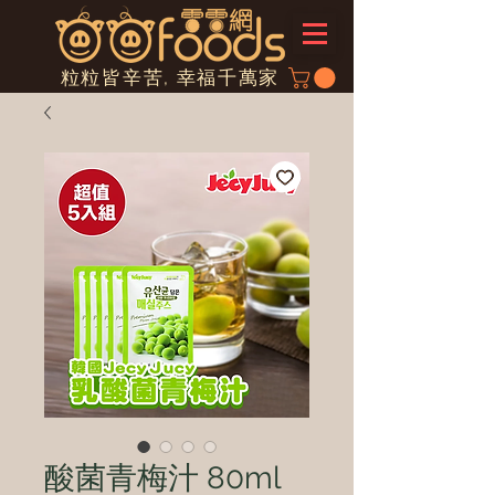
粒粒皆辛苦, 幸福千萬家
酸菌青梅汁 80ml