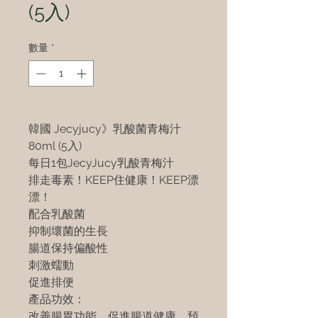
(5入)
數量
*
韓國 Jecyjucy》乳酸菌青梅汁
80ml (5入)
每日1包JecyJucy乳酸青梅汁
排走毒素！KEEP住健康！KEEP漂
漂！
配合乳酸菌
抑制壞菌的生長
腸道保持偏酸性
刺激蠕動
促進排便
產品功效：
改善腸胃功能，促進腸道健康，預