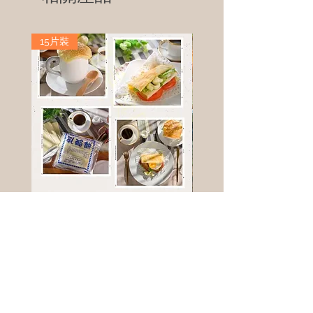
15片裝
高鈣乳酪餅
樹葡萄
新竹縣寶山鄉竹安路1號