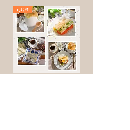
15片裝
高鈣乳酪餅
樹葡萄
新竹縣寶山鄉竹安路1號
電話 :
0956111083
微信: ann111083