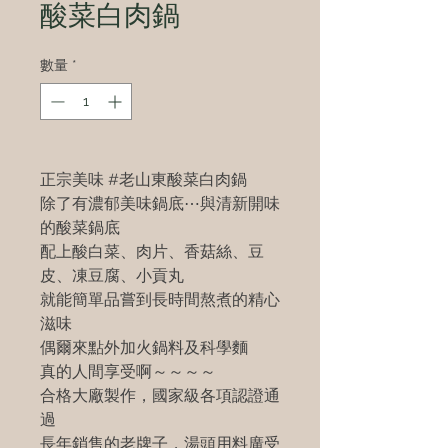
酸菜白肉鍋
數量
*
正宗美味 #老山東酸菜白肉鍋
除了有濃郁美味鍋底⋯與清新開味
的酸菜鍋底
配上酸白菜、肉片、香菇絲、豆
皮、凍豆腐、小貢丸
就能簡單品嘗到長時間熬煮的精心
滋味
偶爾來點外加火鍋料及科學麵
真的人間享受啊～～～～
合格大廠製作，國家級各項認證通
過
長年銷售的老牌子，湯頭用料廣受