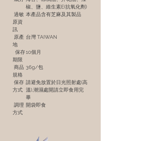
椒、鹽、維生素E(抗氧化劑)
過敏
本產品含有芝麻及其製品
原資
訊
原產
台灣 TAIWAN
地
保存
10個月
期限
商品
36g/包
規格
保存
請避免放置於日光照射處(高
方式
溫),潮濕處開請立即食用完
畢
調理
開袋即食
方式