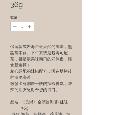
36g
數量
*
保留韓式岩海台最天然的風味，無
論當零食、下午茶或是包壽司配
茶，都是最美味爽口的好伴侶，輕
食新選擇！
精心調配的辣椒配方，灑在烘烤後
的清脆海苔，
散發出有別於一般的辣椒香氣，嗜
辣的朋友絕對合您的胃口。
品名
《良澔》金朝鮮海苔-辣味
36g
成分
海苔、棕櫚油、芥花油、辣