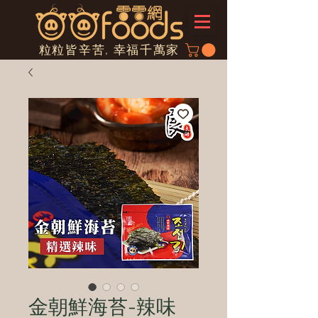
粒粒皆辛苦, 幸福千萬家
金朝鮮海苔-辣味