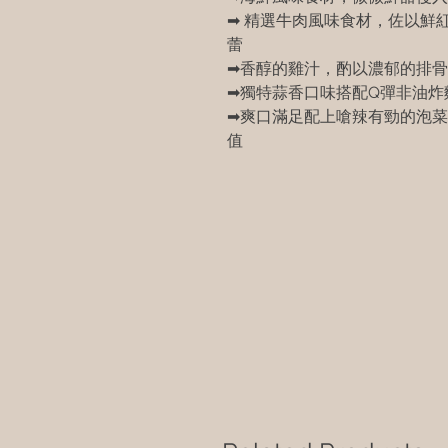
➡ 精選牛肉風味食材，佐以鮮
蕾
➡香醇的雞汁，酌以濃郁的排骨
➡獨特蒜香口味搭配Q彈非油炸
➡爽口滿足配上嗆辣有勁的泡菜
值