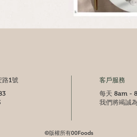
Quick View
路1號
客戶服務
83
每天 8am - 
3
我們將竭誠
©版權所有00Foods