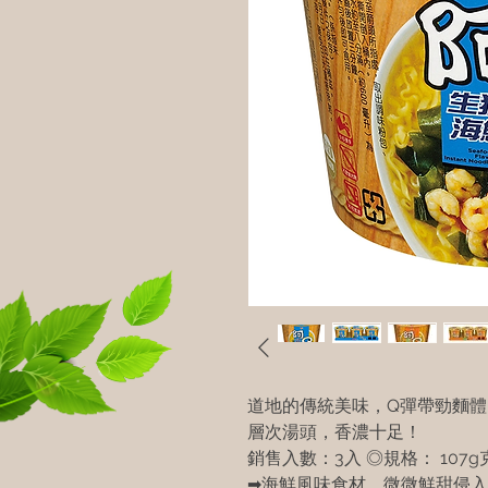
道地的傳統美味，Q彈帶勁麵
層次湯頭，香濃十足！
銷售入數：3入 ◎規格： 107g克
➡海鮮風味食材，微微鮮甜侵入