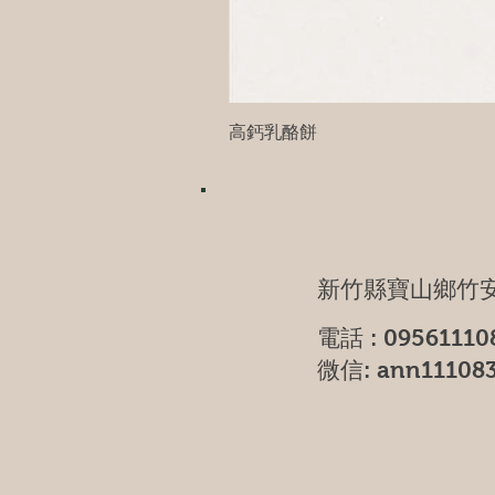
高鈣乳酪餅
新竹縣寶山鄉竹安
電話 : 09561110
微信: ann11108