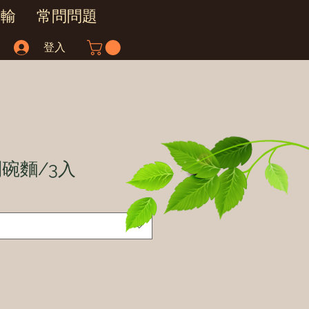
運輸
常問問題
登入
碗麵/3入