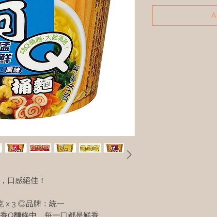
A
體，口感絕佳！
 x 3 ◎品牌：統一
香Q麵條中，每一口都是鮮香