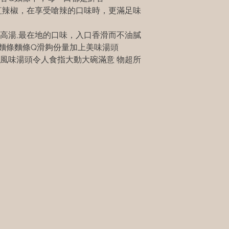
紅辣椒，在享受嗆辣的口味時，更滿足味
高湯,最在地的口味，入口香滑而不油膩
麵條麵條Q滑夠份量加上美味湯頭
風味湯頭令人食指大動大碗滿意 物超所