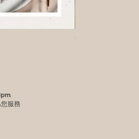
樹葡萄
8pm
為您服務