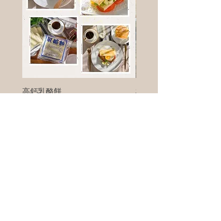
高鈣乳酪餅
樹葡萄
新竹縣寶山鄉竹安路1號
電話 :
0956111083
微信: ann111083
客戶服務
每天 8am - 8pm