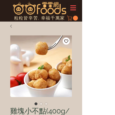
粒粒皆辛苦, 幸福千萬家
雞塊小不點(400g/