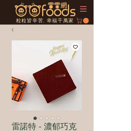
粒粒皆辛苦, 幸福千萬家
雷諾特 - 濃郁巧克