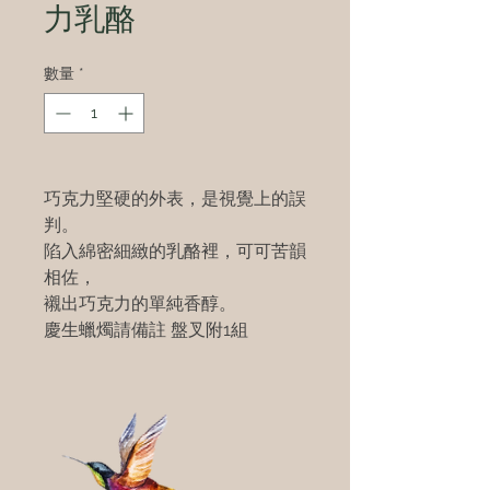
力乳酪
數量
*
巧克力堅硬的外表，是視覺上的誤
判。
陷入綿密細緻的乳酪裡，可可苦韻
相佐，
襯出巧克力的單純香醇。
慶生蠟燭請備註 盤叉附1組