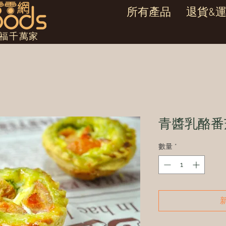
所有產品
退貨&
幸福千萬家
青醬乳酪番
數量
*