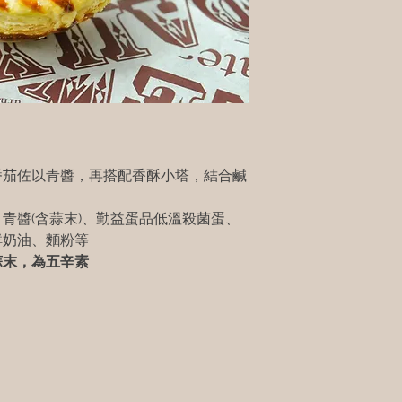
番茄佐以青醬，再搭配香酥小塔，結合鹹
青醬(含蒜末)、勤益蛋品低溫殺菌蛋、
鮮奶油、麵粉等
蒜末，為五辛素