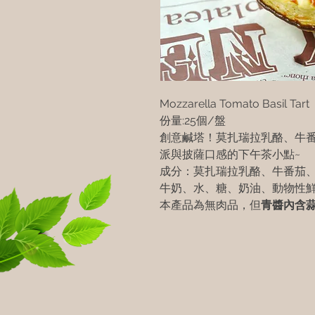
Mozzarella Tomato Basil Tart
份量:25個/盤
創意鹹塔！莫扎瑞拉乳酪、牛
派與披薩口感的下午茶小點~
成分：莫扎瑞拉乳酪、牛番茄、
牛奶、水、糖、奶油、動物性
本產品為無肉品，但
青醬內含