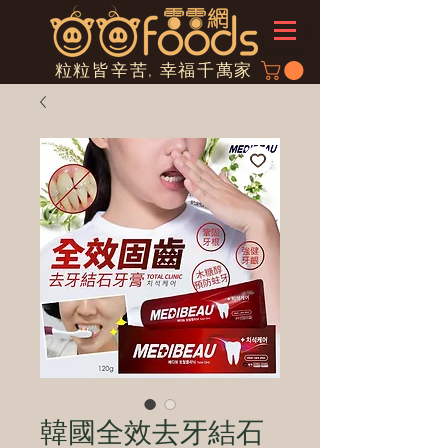
粒粒皆辛苦, 幸福千萬家
韓國全效去牙結石