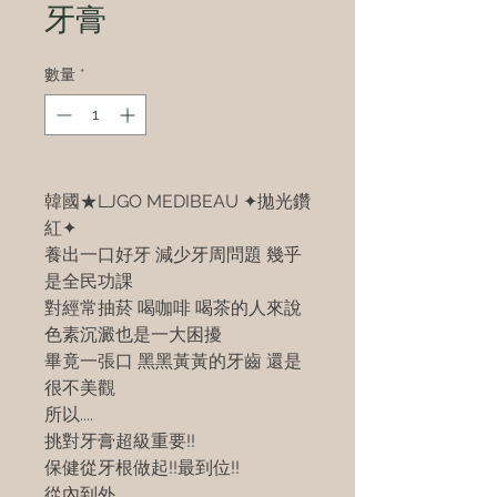
牙膏
數量
*
韓國★LJGO MEDIBEAU ✦拋光鑽
紅✦
養出一口好牙 減少牙周問題 幾乎
是全民功課
對經常抽菸 喝咖啡 喝茶的人來說
色素沉澱也是一大困擾
畢竟一張口 黑黑黃黃的牙齒 還是
很不美觀
所以....
挑對牙膏超級重要!!
保健從牙根做起!!最到位!!
從內到外