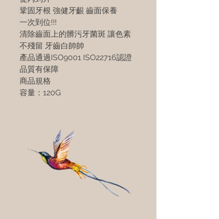
鞏固牙根 強健牙齦 齒面保養
一次到位!!!
清除齒面上的髒污牙菌斑 讓色素
不殘留 牙齒白帥帥
產品通過ISO9001 ISO22716認證
品質有保障
商品規格
容量：120G