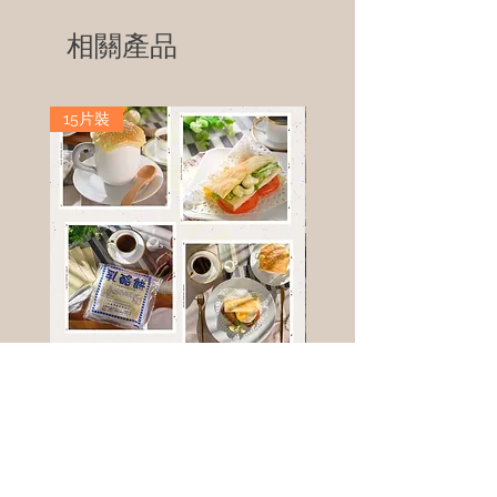
相關產品
15片裝
高鈣乳酪餅
樹葡萄