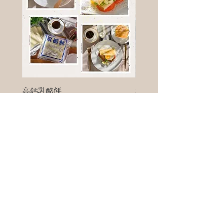
高鈣乳酪餅
樹葡萄
新竹縣寶山鄉竹安路1號
電話 :
0956111083
微信: ann111083
客戶服務
每天 8am - 8pm