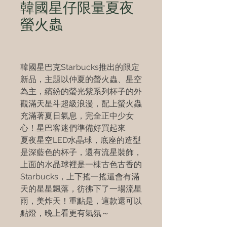
韓國星仔限量夏夜
螢火蟲
韓國星巴克Starbucks推出的限定
新品，主題以仲夏的螢火蟲、星空
為主，繽紛的螢光紫系列杯子的外
觀滿天星斗超級浪漫，配上螢火蟲
充滿著夏日氣息，完全正中少女
心！星巴客迷們準備好買起來
夏夜星空LED水晶球，底座的造型
是深藍色的杯子，還有流星裝飾，
上面的水晶球裡是一棟古色古香的
Starbucks，上下搖一搖還會有滿
天的星星飄落，彷彿下了一場流星
雨，美炸天！重點是，這款還可以
點燈，晚上看更有氣氛～