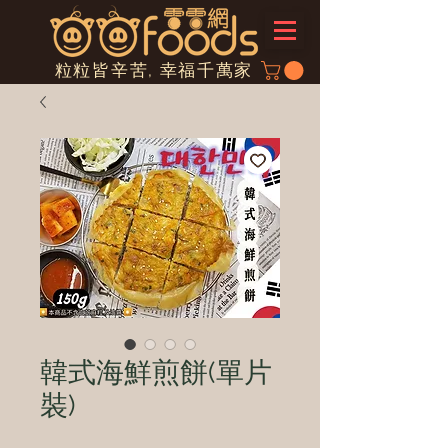
粒粒皆辛苦, 幸福千萬家
韓式海鮮煎餅(單片
裝)