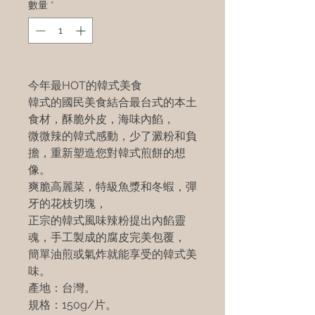
數量
*
今年最HOT的韓式美食
韓式的國民美食結合最台式的本土
食材，酥脆外皮，海味內餡，
微微辣的韓式感動，少了澱粉和負
擔，重新塑造您對韓式煎餅的想
像。
爽脆高麗菜，特級魚漿和冬蝦，彈
牙的花枝切塊，
正宗的韓式風味辣粉提出內餡靈
魂，手工製成的腐皮完美包覆，
簡單油煎或氣炸就能享受的韓式美
味。
產地：台灣。
規格：150g/片。