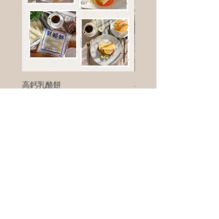
高鈣乳酪餅
樹葡萄
新竹縣寶山鄉竹安路1號
電話 :
0956111083
微信: ann111083
客戶服務
每天 8am - 8pm