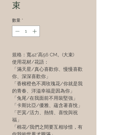
束
數量
*
規格：寬42*高56 CM。(大束)
使用花材/花語：
「滿天星/真心喜歡你、慢慢喜歡
你、深深喜歡你」
「香檳橙色不凋玫瑰花/你就是我
的青春、洋溢幸福是因為你」
「兔尾/在我面前不用裝堅強」
「卡斯比亞/優雅、蘊含著喜悅」
「芒萁/活力、熱情、喜悅與祝
福」
「棉花/我們之間要互相珍惜，有
你我的世界才圓滿」