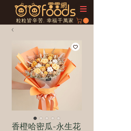
粒粒皆辛苦, 幸福千萬家
香橙哈密瓜-永生花