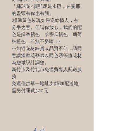
「繡球花/霎那即是永恆，在霎那
的盡頭有你也有我」
(標準黃色玫瑰如果送給情人，有
分手之意。但請你放心，我們的配
色是採香檳色、哈密瓜橘色、葡萄
柚橙色，並無不妥唷！)
※如遇花材缺貨或品質不佳，請同
意讓溫室花藝師以同色系等值花材
為您做設計調整。
新竹市及竹北市免運費專人配送服
務
免運僅供單一地址,如增加配送地
需另付運費300元