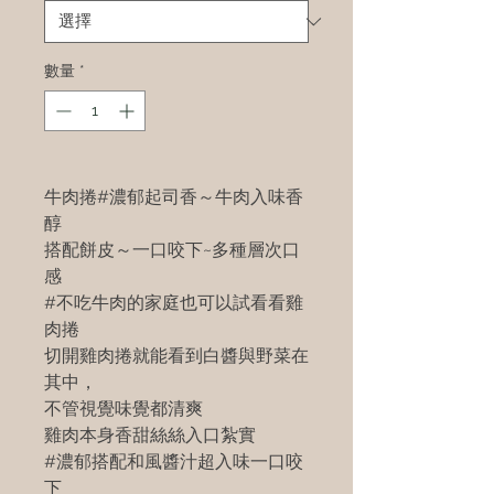
數量
*
牛肉捲#濃郁起司香～牛肉入味香
醇
搭配餅皮～一口咬下~多種層次口
感
#不吃牛肉的家庭也可以試看看雞
肉捲
切開雞肉捲就能看到白醬與野菜在
其中，
不管視覺味覺都清爽
雞肉本身香甜絲絲入口紮實
#濃郁搭配和風醬汁超入味一口咬
下