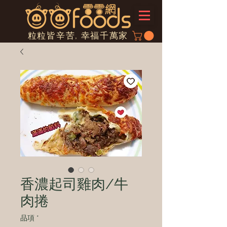
粒粒皆辛苦, 幸福千萬家
香濃起司雞肉/牛
肉捲
品項
*