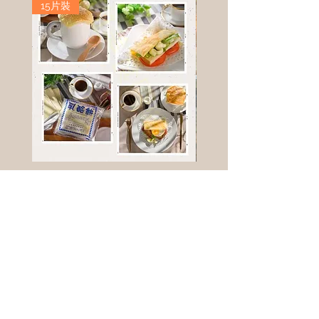
15片裝
高鈣乳酪餅
樹葡萄
新竹縣寶山鄉竹安路1號
電話 :
0956111083
微信: ann111083