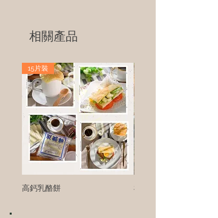
相關產品
15片裝
高鈣乳酪餅
樹葡萄