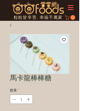
粒粒皆辛苦, 幸福千萬家
馬卡龍棒棒糖
數量
*