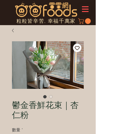
粒粒皆辛苦, 幸福千萬家
鬱金香鮮花束｜杏
仁粉
數量
*