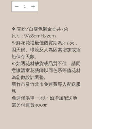
❖ 杏粉/白雙色鬱金香共7朵
尺寸 : W28cmH32cm
※鮮花花禮最佳觀賞期為3~5天，
因天候、環境及人為因素增加或縮
短保存天數。
※如遇花材缺貨或品質不佳，請同
意讓溫室花藝師以同色系等值花材
為您做設計調整。
新竹市及竹北市免運費專人配送服
務
免運僅供單一地址,如增加配送地
需另付運費300元