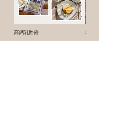
高鈣乳酪餅
樹葡萄
新竹縣寶山鄉竹安路1號
電話 :
0956111083
微信: ann111083
客戶服務
每天 8am - 8pm
我們將竭誠為您服務
©版權所有00Foods