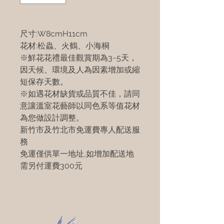
尺寸:W8cmH11cm
花材:松蟲、火鶴、小海桐
※鮮花花禮最佳觀賞期為3~5天，
因天候、環境及人為因素增加或縮
短保存天數。
※如遇花材缺貨或品質不佳，請同
意讓溫室花藝師以同色系等值花材
為您做設計調整。
新竹市及竹北市免運費專人配送服
務
免運僅供單一地址,如增加配送地
需另付運費300元