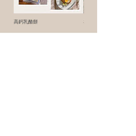
高鈣乳酪餅
樹葡萄
新竹縣寶山鄉竹安路1號
電話 :
0956111083
微信: ann111083
客戶服務
每天 8am - 8pm
我們將竭誠為您服務
©版權所有00Foods