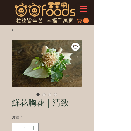
粒粒皆辛苦, 幸福千萬家
鮮花胸花｜清致
數量
*