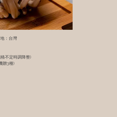
 產地：台灣
價格不定時調降整)
贈3種)