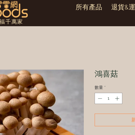
所有產品
退貨&
幸福千萬家
鴻喜菇
數量
*