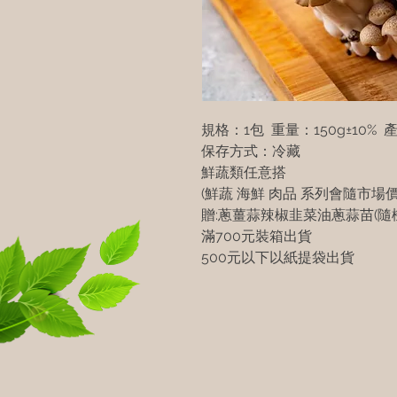
規格：1包 重量：150g±10%
保存方式：冷藏
鮮蔬類任意搭
(鮮蔬 海鮮 肉品 系列會隨市場
贈:蔥薑蒜辣椒韭菜油蔥蒜苗(隨機
滿700元裝箱出貨
500元以下以紙提袋出貨