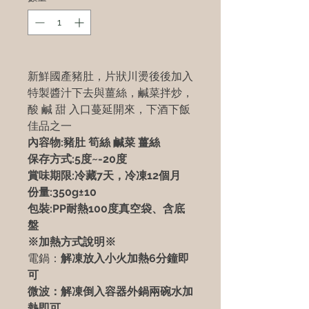
新鮮國產豬肚，片狀川燙後後加入
特製醬汁下去與薑絲，鹹菜拌炒，
酸 鹹 甜 入口蔓延開來，下酒下飯
佳品之一
內容物:豬肚 筍絲 鹹菜 薑絲
保存方式:5度~-20度
賞味期限:冷藏7天，冷凍12個月
份量:350g±10
包裝:PP耐熱100度真空袋、含底
盤
※加熱方式說明※
電鍋：
解凍放入小火加熱6分鐘即
可
微波：
解凍倒入容器外鍋兩碗水加
熱即可