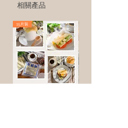
相關產品
15片裝
高鈣乳酪餅
樹葡萄
新竹縣寶山鄉竹安路1號