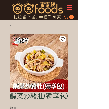
粒粒皆辛苦, 幸福千萬家
鹹菜炒豬肚(獨享包)
數量
*