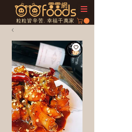
粒粒皆辛苦, 幸福千萬家