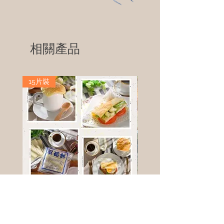
相關產品
15片裝
高鈣乳酪餅
樹葡萄