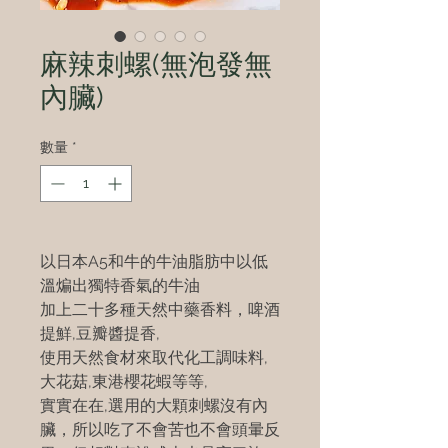
麻辣刺螺(無泡發無
內臟)
數量
*
以日本A5和牛的牛油脂肪中以低
溫煸出獨特香氣的牛油
加上二十多種天然中藥香料，啤酒
提鮮,豆瓣醬提香,
使用天然食材來取代化工調味料,
大花菇,東港櫻花蝦等等,
實實在在,選用的大顆刺螺沒有內
臟，所以吃了不會苦也不會頭暈反