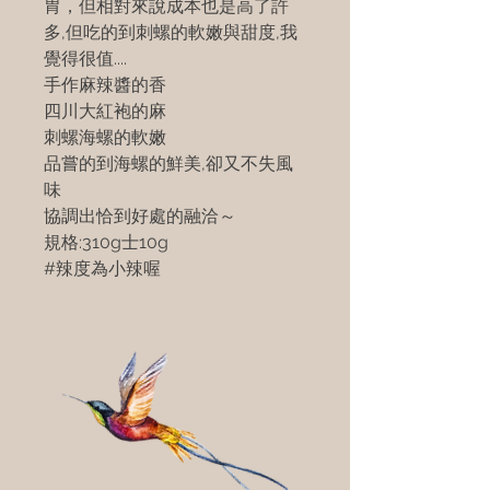
胃，但相對來說成本也是高了許
多,但吃的到刺螺的軟嫩與甜度,我
覺得很值....
手作麻辣醬的香
四川大紅袍的麻
刺螺海螺的軟嫩
品嘗的到海螺的鮮美,卻又不失風
味
協調出恰到好處的融洽～
規格:310g士10g
#辣度為小辣喔