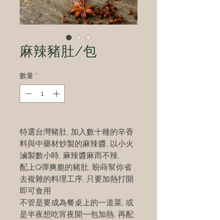
麻辣豬肚/包
數量
*
特選台灣豬肚, 加入數十種的辛香
料與中藥材炒製的麻辣醬, 以小火
滷製數小時, 麻辣醬麻而不辣,
配上Q彈爽脆的豬肚, 盼蒔幫你省
去複雜的料理工序, 只要加熱打開
即可食用
不管是要成為餐桌上的一道菜, 或
是半夜想吃宵夜開一包加熱, 再配