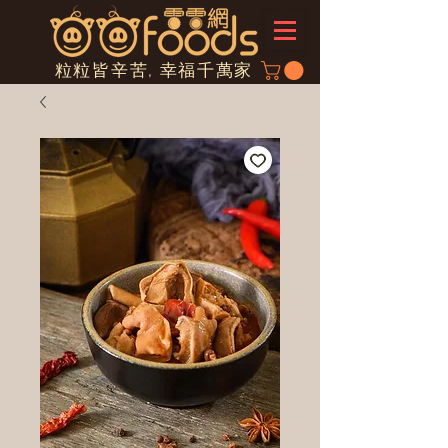
粒粒皆辛苦, 幸福千萬家