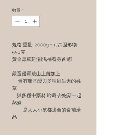
數量
*
規格:重量: 2000g ± 1.5%固形物
550克
黃金蟲草雞湯{滋補養身首選}
嚴選優質放山土雞加上
含有胺基酸與多種維生素的蟲
草
與多種中藥材.蛤蠣.杏鮑菇一起
熬煮
是大人小孩都適合的食補湯
品