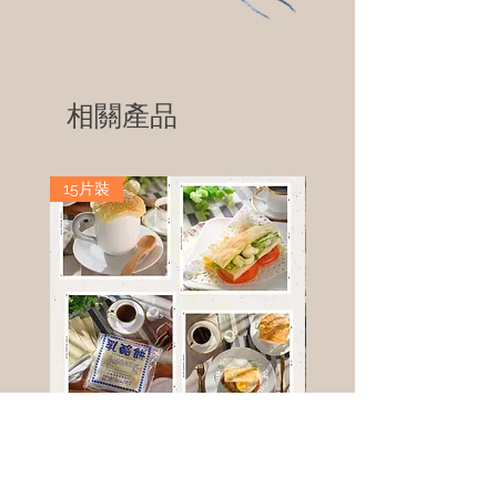
相關產品
15片裝
高鈣乳酪餅
樹葡萄