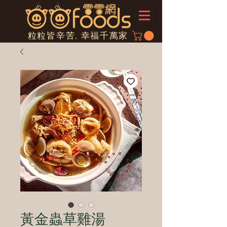
粒粒皆辛苦, 幸福千萬家
黃金蟲草雞湯