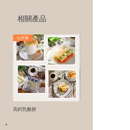
相關產品
15片裝
高鈣乳酪餅
樹葡萄