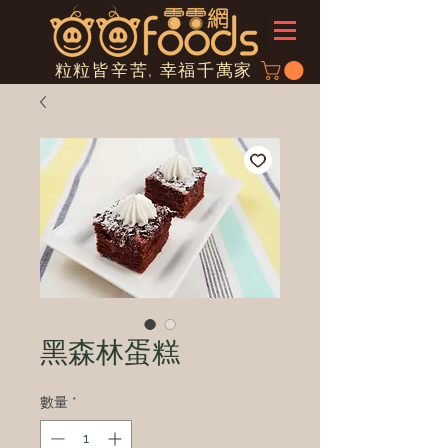
粒粒皆辛苦, 幸福千萬家
黑森林蛋糕
數量
*