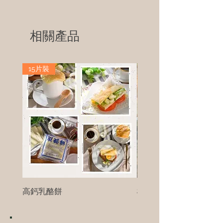
相關產品
15片裝
高鈣乳酪餅
樹葡萄