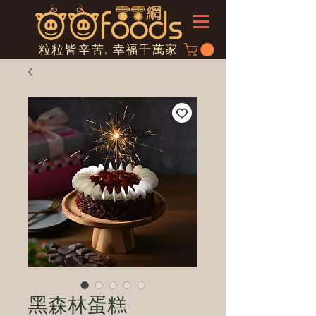
粒粒皆辛苦, 幸福千萬家
黑森林蛋糕