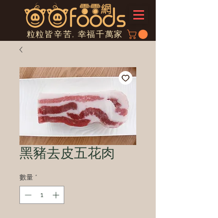
粒粒皆辛苦, 幸福千萬家
黑豬去皮五花肉
數量
*