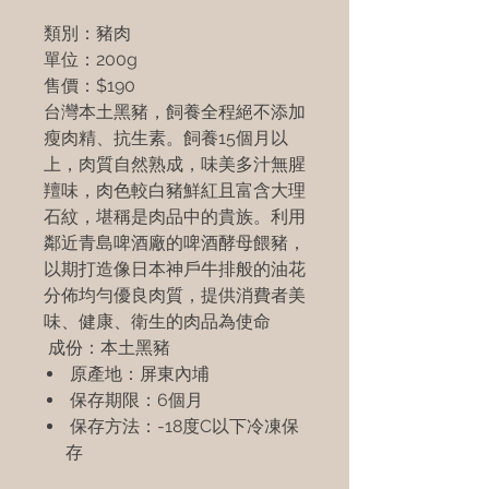
類別：豬肉
單位：200g
售價：$190
台灣本土黑豬，飼養全程絕不添加
瘦肉精、抗生素。飼養15個月以
上，肉質自然熟成，味美多汁無腥
羶味，肉色較白豬鮮紅且富含大理
石紋，堪稱是肉品中的貴族。利用
鄰近青島啤酒廠的啤酒酵母餵豬，
以期打造像日本神戶牛排般的油花
分佈均勻優良肉質，提供消費者美
味、健康、衛生的肉品為使命
成份：本土黑豬
原產地：屏東內埔
保存期限：6個月
保存方法：-18度C以下冷凍保
存