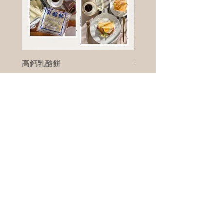
高鈣乳酪餅
樹葡萄
新竹縣寶山鄉竹安路1號
電話 :
0956111083
微信: ann111083
客戶服務
每天 8am - 8pm
我們將竭誠為您服務