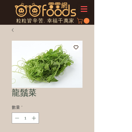
粒粒皆辛苦, 幸福千萬家
龍鬚菜
數量
*