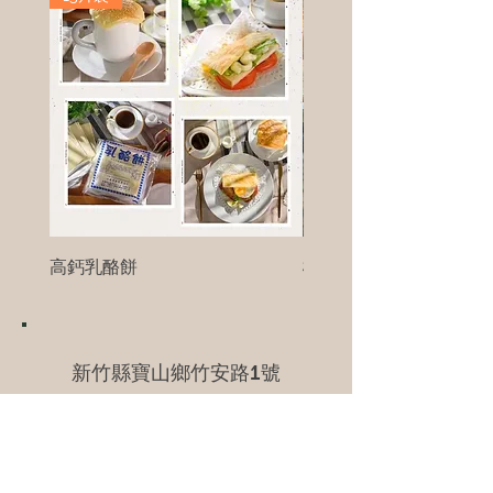
高鈣乳酪餅
樹葡萄
新竹縣寶山鄉竹安路1號
電話 :
0956111083
微信: ann111083