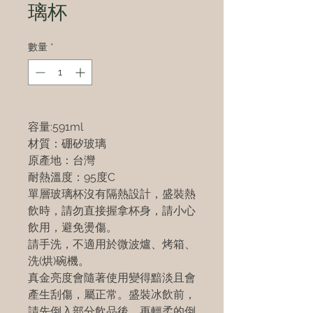
璃杯
數量
*
容量:591ml
材質：硼矽玻璃
原產地：台灣
耐熱溫度：95度C
單層玻璃杯沒有隔熱設計，盛裝熱
飲時，請勿直接握拿杯身，請小心
飲用，避免燙傷。
請手洗，不適用於微波爐、烤箱、
洗(烘)碗機。
真金亮度會隨著使用變得黯淡且會
產生刮傷，屬正常。盛裝冰飲前，
請先倒入部分飲品後，再輕柔的倒