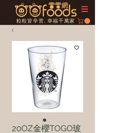
粒粒皆辛苦, 幸福千萬家
20OZ金櫻TOGO玻