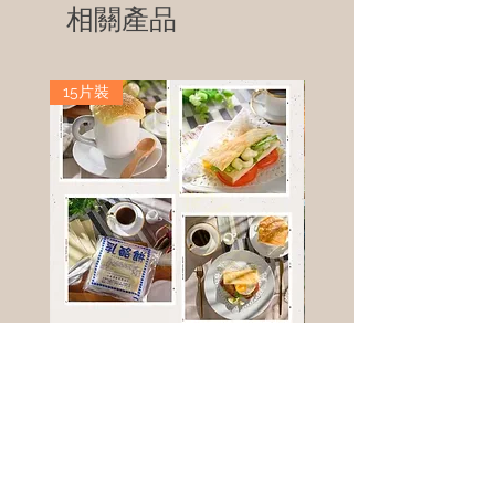
相關產品
15片裝
高鈣乳酪餅
樹葡萄
新竹縣寶山鄉竹安路1號