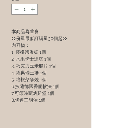
本商品為葷食
🥨份量最低訂購量30個起🥨
內容物：
1. 檸檬磅蛋糕 1個
2. 水果卡士達塔 1個
3. 巧克力玉米脆片 1個
4. 經典瑞士捲 1個
5. 培根柴魚燒 1個
6.披薩德國香腸軟法 1個
7.可頌時蔬烤雞堡 1個
8.切達三明治 1個