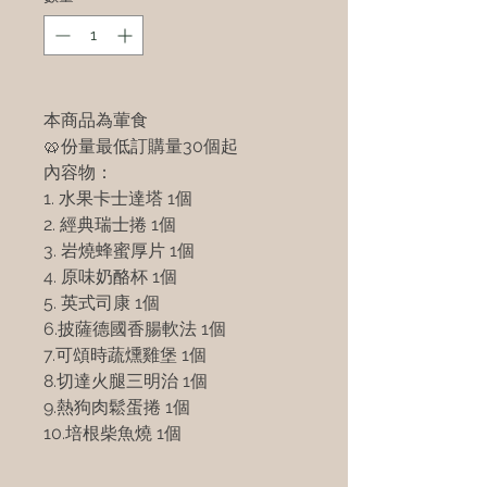
本商品為葷食
🥨份量最低訂購量30個起
內容物：
1. 水果卡士達塔 1個
2. 經典瑞士捲 1個
3. 岩燒蜂蜜厚片 1個
4. 原味奶酪杯 1個
5. 英式司康 1個
6.披薩德國香腸軟法 1個
7.可頌時蔬燻雞堡 1個
8.切達火腿三明治 1個
9.熱狗肉鬆蛋捲 1個
10.培根柴魚燒 1個