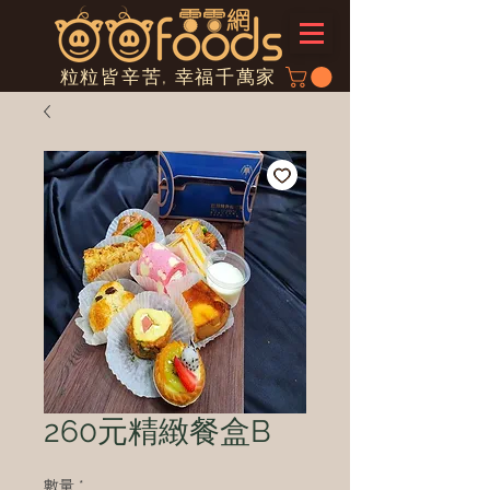
粒粒皆辛苦, 幸福千萬家
260元精緻餐盒B
數量
*