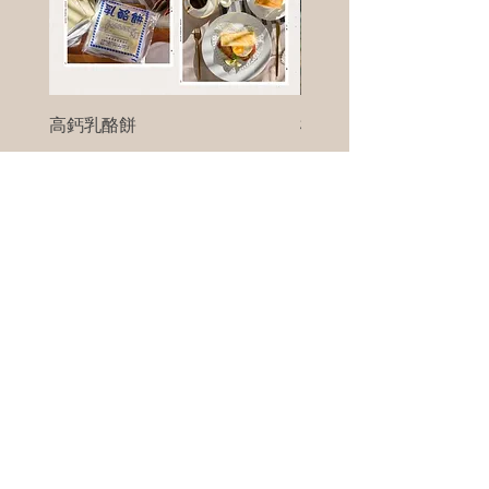
高鈣乳酪餅
樹葡萄
新竹縣寶山鄉竹安路1號
電話 :
0956111083
微信: ann111083
客戶服務
每天 8am - 8pm
我們將竭誠為您服務
©版權所有00Foods