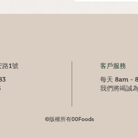
快速瀏覽
路1號
客戶服務
83
每天 8am - 
3
我們將竭誠
©版權所有00Foods