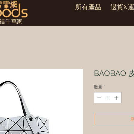
所有產品
退貨&
幸福千萬家
BAOBAO
數量
*