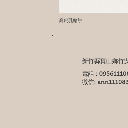
高鈣乳酪餅
新竹縣寶山鄉竹安
電話 : 09561110
微信: ann11108