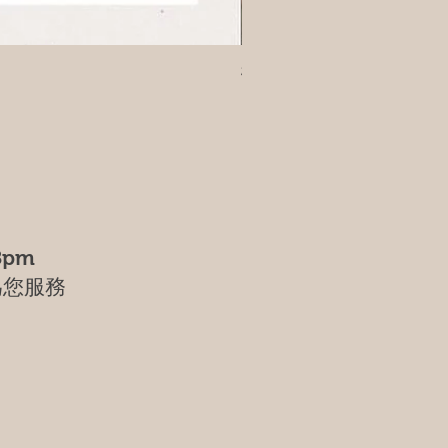
樹葡萄
8pm
為您服務