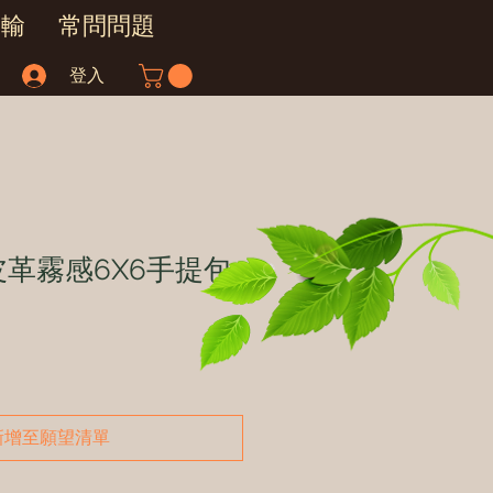
運輸
常問問題
登入
 皮革霧感6X6手提包
新增至願望清單