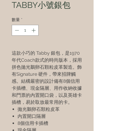
TABBY小號銀包
數量
*
這款小巧的 Tabby 銀包，是1970
年代Coach款式的時尚版本，採用
拼色拋光鵝卵石顆粒皮革製造。飾
有Signature 硬件，帶來招牌觸
感。結構嚴密的設計備有8個信用
卡插槽、現金隔層、用作收納收據
和門票的內置開口袋，以及英雄卡
插槽，易於取放最常用的卡。
拋光鵝卵石顆粒皮革
內置開口隔層
8個信用卡插槽
現金隔層