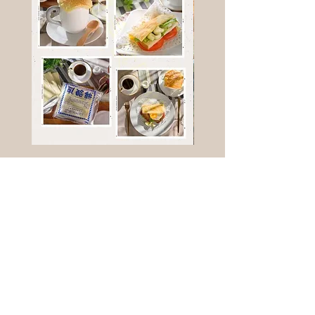
高鈣乳酪餅
樹葡萄
新竹縣寶山鄉竹安路1號
電話 :
0956111083
微信: ann111083