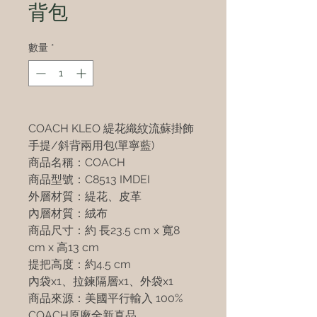
背包
數量
*
COACH KLEO 緹花織紋流蘇掛飾
手提/斜背兩用包(單寧藍)
商品名稱：COACH
商品型號：C8513 IMDEI
外層材質：緹花、皮革
內層材質：絨布
商品尺寸：約 長23.5 cm x 寬8
cm x 高13 cm
提把高度：約4.5 cm
內袋x1、拉鍊隔層x1、外袋x1
商品來源：美國平行輸入 100%
COACH原廠全新真品