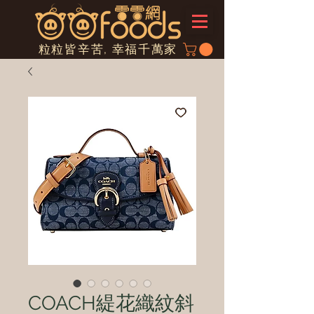
粒粒皆辛苦, 幸福千萬家
COACH緹花織紋斜