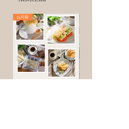
15片裝
高鈣乳酪餅
樹葡萄
新竹縣寶山鄉竹安路1號