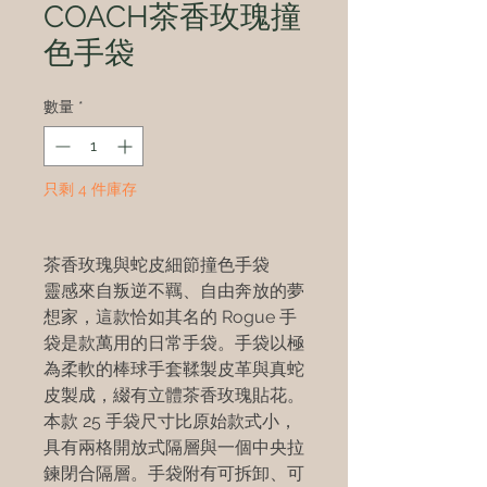
COACH茶香玫瑰撞
色手袋
數量
*
只剩 4 件庫存
茶香玫瑰與蛇皮細節撞色手袋
靈感來自叛逆不羈、自由奔放的夢
想家，這款恰如其名的 Rogue 手
袋是款萬用的日常手袋。手袋以極
為柔軟的棒球手套鞣製皮革與真蛇
皮製成，綴有立體茶香玫瑰貼花。
本款 25 手袋尺寸比原始款式小，
具有兩格開放式隔層與一個中央拉
鍊閉合隔層。手袋附有可拆卸、可