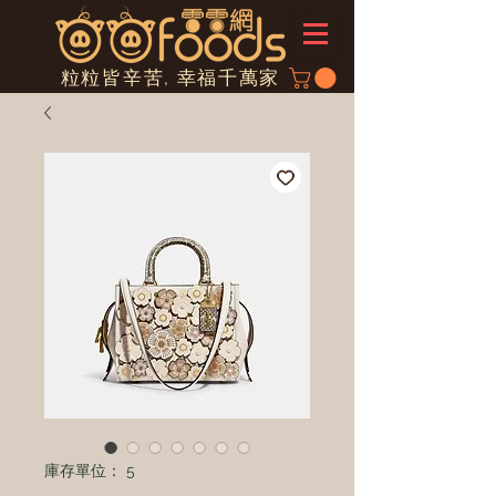
粒粒皆辛苦, 幸福千萬家
庫存單位： 5