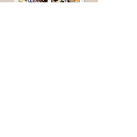
高鈣乳酪餅
樹葡萄
新竹縣寶山鄉竹安路1號
電話 :
0956111083
微信: ann111083
客戶服務
每天 8am - 8pm
我們將竭誠為您服務
©版權所有00Foods