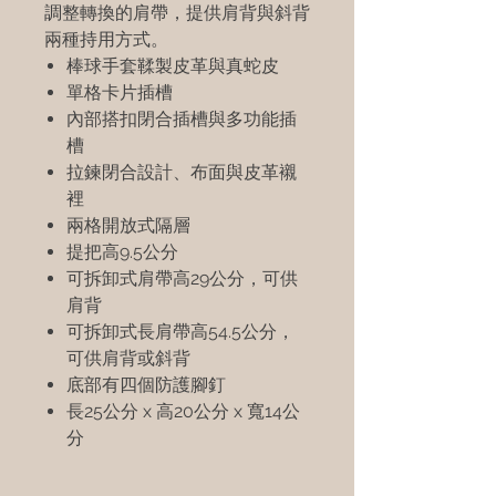
調整轉換的肩帶，提供肩背與斜背
兩種持用方式。
棒球手套鞣製皮革與真蛇皮
單格卡片插槽
內部搭扣閉合插槽與多功能插
槽
拉鍊閉合設計、布面與皮革襯
裡
兩格開放式隔層
提把高9.5公分
可拆卸式肩帶高29公分，可供
肩背
可拆卸式長肩帶高54.5公分，
可供肩背或斜背
底部有四個防護腳釘
長25公分 x 高20公分 x 寬14公
分