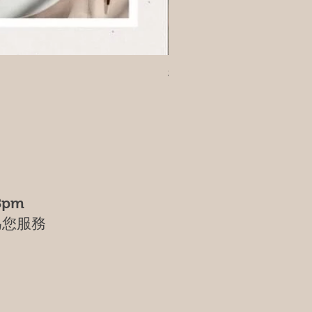
樹葡萄
8pm
為您服務