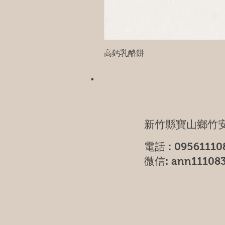
高鈣乳酪餅
新竹縣寶山鄉竹安
電話 : 09561110
微信: ann11108