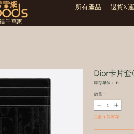
所有產品
退貨&
幸福千萬家
Dior卡片套(
庫存單位： 6
數量
*
只剩 1 件庫存