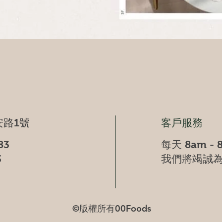
快速瀏覽
路1號
客戶服務
83
每天 8am - 
3
我們將竭誠
©版權所有00Foods