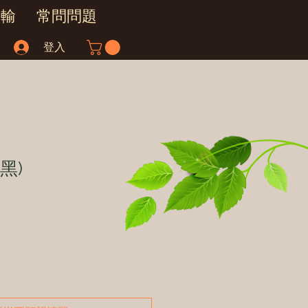
運輸
常問問題
登入
黑)