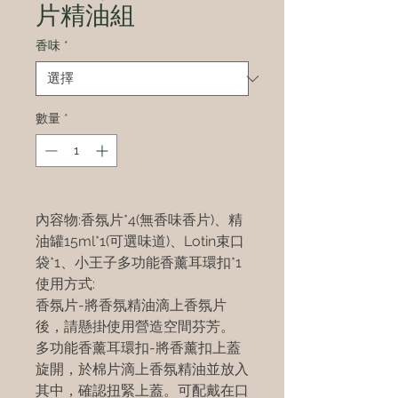
片精油組
香味
*
數量
*
內容物:香氛片*4(無香味香片)、精
油罐15ml*1(可選味道)、Lotin束口
袋*1、小王子多功能香薰耳環扣*1
使用方式:
香氛片-將香氛精油滴上香氛片
後，請懸掛使用營造空間芬芳。
多功能香薰耳環扣-將香薰扣上蓋
旋開，於棉片滴上香氛精油並放入
其中，確認扭緊上蓋。可配戴在口