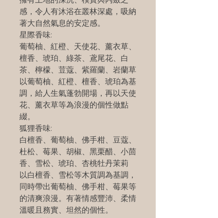
感，令人有沐浴在叢林深處，吸納
著大自然氣息的安定感。
星際香味:
葡萄柚、紅橙、天使花、薰衣草、
檀香、琥珀、綠茶、鳶尾花、白
茶、檸檬、荳蔻、紫羅蘭、岩蘭草
以葡萄柚、紅橙、檀香、琥珀為基
調，給人生氣蓬勃開場，再以天使
花、薰衣草等為浪漫的個性做點
綴。
狐狸香味:
白檀香、葡萄柚、佛手柑、豆蔻、
杜松、莓果、胡椒、黑栗醋、小茴
香、雪松、琥珀、杏桃牡丹茉莉
以白檀香、雪松等木質調為基調，
同時帶出葡萄柚、佛手柑、莓果等
的清爽浪漫。有著情感豐沛、柔情
溫暖且務實、坦然的個性。