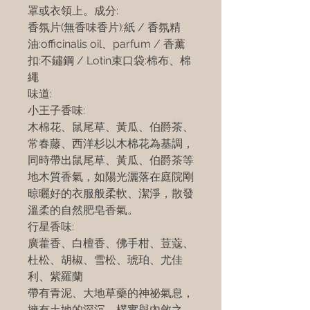
罩或衣領上。成分:
香氛片(無香味香片):紙 / 香氛精
油:officinalis oil、parfum / 香薰
扣:不鏽鋼 / Lotin束口袋:棉布、棉
繩
味道:
小王子香味:
木棉花、鼠尾草、黃瓜、伯爵茶、
常春藤、西洋杉以木棉花為基調，
同時帶出鼠尾草、黃瓜、伯爵茶等
地木質香氣，如陽光灑落在庭院剛
晾曬好的衣服般柔軟、潔淨，散發
溫柔的自然肥皂香氣。
行星香味:
廣藿香、白檀香、佛手柑、荳蔻、
杜松、胡椒、雪松、琥珀、尤佳
利、紫羅蘭
帶有青泥、大地草藥的神祕氣息，
擁有土地的深沉、樸實與內斂之