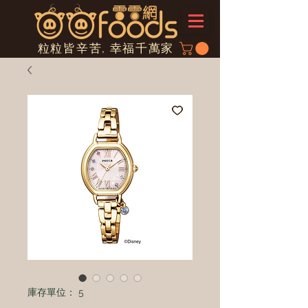
粒粒皆辛苦, 幸福千萬家
庫存單位： 5