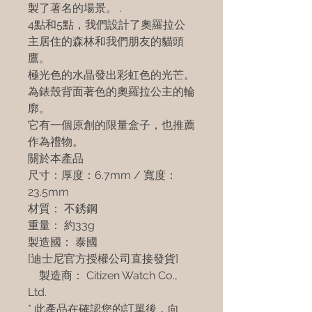
製了著名的場景。 .
4點和5點，我們設計了奧羅拉公
主居住的森林和我們朋友的貓頭
鷹。
極光色的水晶發出彩虹色的光芒。
為錶殼背面著色的奧羅拉公主的輪
廓。
它有一個原創的限量盒子，也推薦
作為禮物。
關於本產品
尺寸：
厚度：6.7mm / 寬度：
23.5mm
材質：
不銹鋼
重量：
約33g
製造國：
泰國
[迪士尼官方授權公司直接發貨]
製造商： Citizen Watch Co.,
Ltd.
* 此產品在確認您的訂單後，向