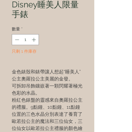
Disney睡美人限量
手錶
數量
*
只剩 1 件庫存
金色錶殼和錶帶讓人想起“睡美人”
公主奧羅拉公主美麗的金發。
可拆卸吊飾鑲嵌著一顆閃耀著極光
色彩的水晶。
粉紅色錶盤的靈感來自奧羅拉公主
的禮服。9點鐘、10點鐘、11點鐘
位置的三色水晶分別表達了養育了
歐若拉公主的魔法和三位仙女，三
位仙女以歐若拉公主禮服的顏色繪